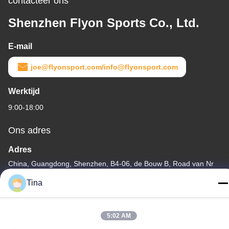
contacteer ons
Shenzhen Flyon Sports Co., Ltd.
E-mail
joe@flyonsport.com/info@flyonsport.com
Werktijd
9:00-18:00
Ons adres
Adres
China, Guangdong, Shenzhen, B4-06, de Bouw B, Road van Nr
108 Lijia, Henggang-Gemeenschap, Longgang-Straat
Tina
Tel.
86-135-3407-1985
5:02 AM