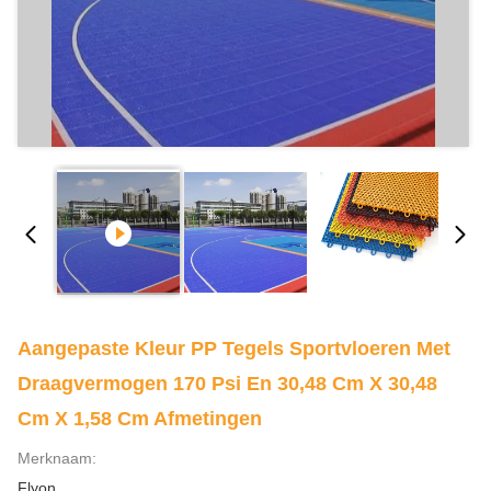
Aangepaste Kleur PP Tegels Sportvloeren Met
Draagvermogen 170 Psi En 30,48 Cm X 30,48
Cm X 1,58 Cm Afmetingen
Merknaam:
Flyon