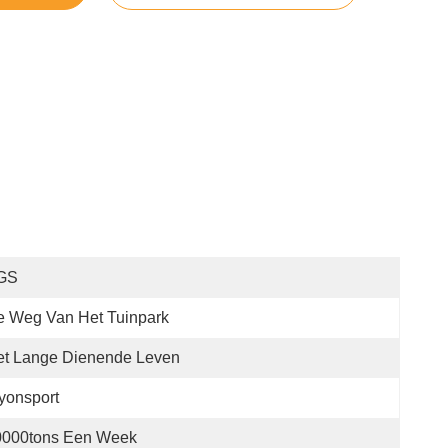
GS
e Weg Van Het Tuinpark
et Lange Dienende Leven
yonsport
0000tons Een Week