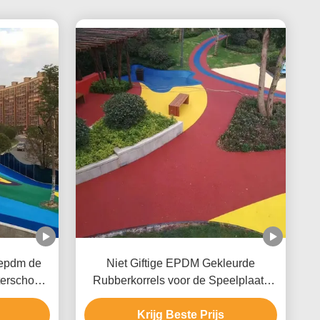
eepdm de
Niet Giftige EPDM Gekleurde
terschool
Rubberkorrels voor de Speelplaats
g
van de Parkgang
Krijg Beste Prijs