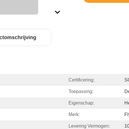
ctomschrijving
Certificering:
S
Toepassing:
D
Eigenschap:
H
Merk:
Fl
Levering Vermogen:
1