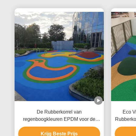
De Rubberkorrel van
Eco V
regenboogkleuren EPDM voor de
Rubberkor
Bevloering van Zwembadcolouful
he
Krijg Beste Prijs