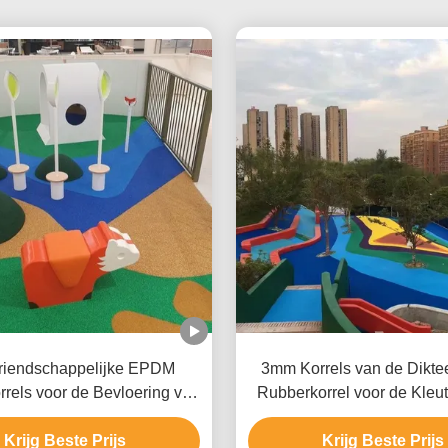
riendschappelijke EPDM
3mm Korrels van de Dikt
rels voor de Bevloering van
Rubberkorrel voor de Kleu
t Kleuterschoolgebied
van de Stadiongan
Krijg Beste Prijs
Krijg Beste Prijs