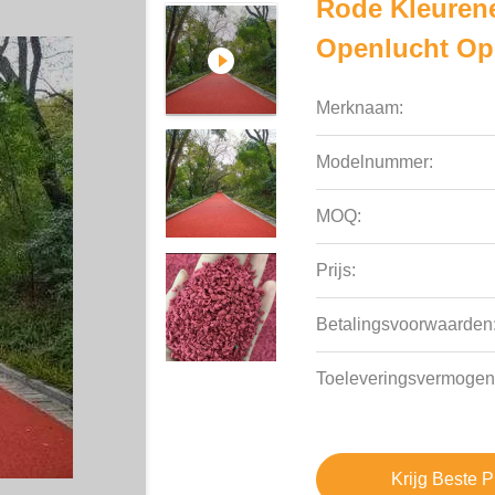
Rode Kleuren
Openlucht Op
Merknaam:
Modelnummer:
MOQ:
Prijs:
Betalingsvoorwaarden
Toeleveringsvermogen
Krijg Beste P