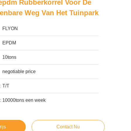
epdm Rubberkorrel Voor De
enbare Weg Van Het Tuinpark
FLYON
EPDM
10tons
negotiable price
:
T/T
:
10000tons een week
rijs
Contact Nu