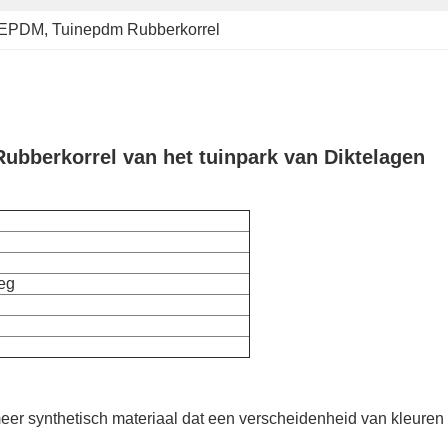
n EPDM
, 
Tuinepdm Rubberkorrel
bberkorrel van het tuinpark van Diktelagen
eg
er synthetisch materiaal dat een verscheidenheid van kleuren