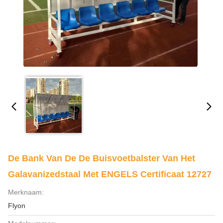
De Bank Van De De Buisvoetbalster Van Het
Galavanizedstaal Met ENGELS Certificaat 12727
Merknaam:
Flyon