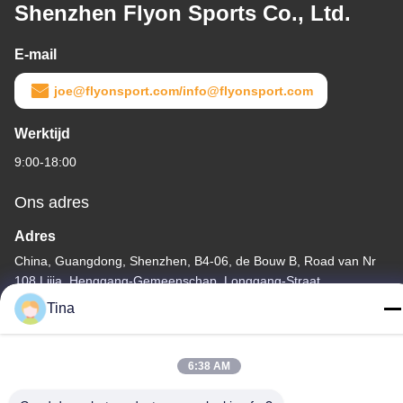
Shenzhen Flyon Sports Co., Ltd.
E-mail
joe@flyonsport.com/info@flyonsport.com
Werktijd
9:00-18:00
Ons adres
Adres
China, Guangdong, Shenzhen, B4-06, de Bouw B, Road van Nr
108 Lijia, Henggang-Gemeenschap, Longgang-Straat
Tina
Tel.
86-135-3407-1985
6:38 AM