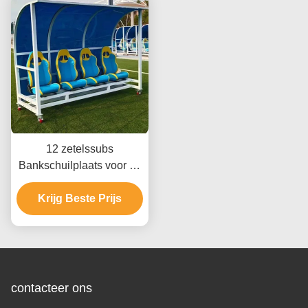
12 zetelssubs
Bankschuilplaats voor de
Voetbalclub van het
Krijg Beste Prijs
Schoolstadion
contacteer ons