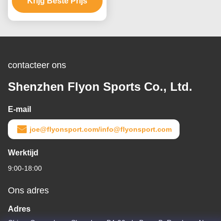
Bevloeringsbroodje
Krijg Beste Prijs
vloeren - grootte
contacteer ons
Shenzhen Flyon Sports Co., Ltd.
E-mail
joe@flyonsport.com/info@flyonsport.com
Werktijd
9:00-18:00
Ons adres
Adres