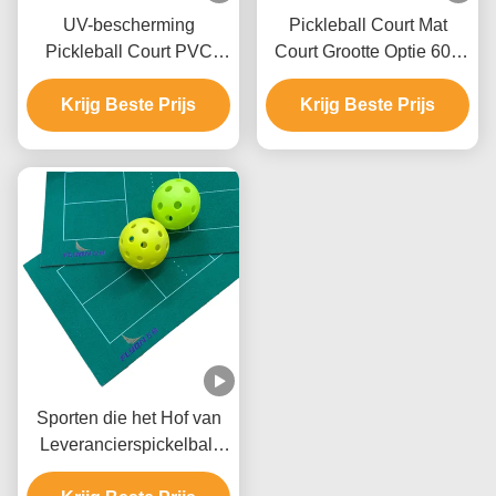
UV-bescherming
Pickleball Court Mat
Pickleball Court PVC
Court Grootte Optie 60 *
Acrylcoating Sand
30ft voor langdurige
Krijg Beste Prijs
Pattern
Krijg Beste Prijs
prestaties
Sporten die het Hof van
Leverancierspickelball
het Hoogtepunt van het