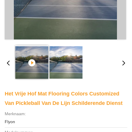
Het Vrije Hof Mat Flooring Colors Customized
Van Pickleball Van De Lijn Schilderende Dienst
Merknaam:
Flyon